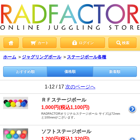
カート
ログイン
検索
ホーム
＞
ジャグリングボール
＞
ステージボール各種
おすすめ順
価格順
新着順
1-12 / 17
次のページへ
ＲＦステージボール
1,000円(税込1,100円)
RADFACTORオリジナルステージボール サイズは72mm
と100mmがございます。
ソフトステージボール
1,200円(税込1,320円)