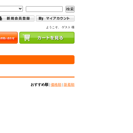
検索
ようこそ、 ゲスト 様
おすすめ順
|
価格順
|
新着順