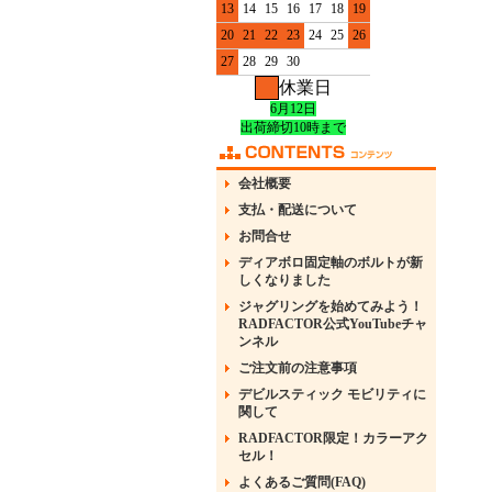
13
14
15
16
17
18
19
20
21
22
23
24
25
26
27
28
29
30
休業日
6月12日
出荷締切10時まで
会社概要
支払・配送について
お問合せ
ディアボロ固定軸のボルトが新
しくなりました
ジャグリングを始めてみよう！
RADFACTOR公式YouTubeチャ
ンネル
ご注文前の注意事項
デビルスティック モビリティに
関して
RADFACTOR限定！カラーアク
セル！
よくあるご質問(FAQ)