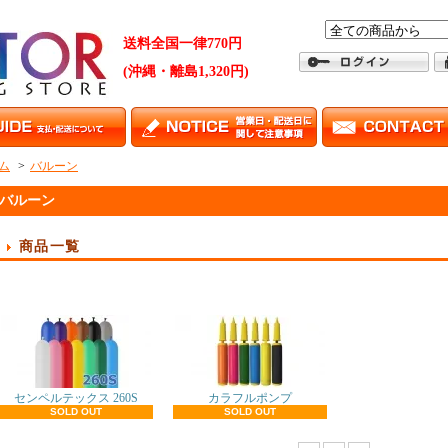
送料全国一律770円
(沖縄・離島1,320円)
ム
>
バルーン
バルーン
商品一覧
センペルテックス 260S
カラフルポンプ
SOLD OUT
SOLD OUT