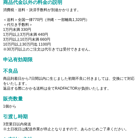
商品代金以外の料金の説明
消費税・送料・決済手数料が別途かかります。
＜送料＞全国一律770円（沖縄・一部離島1,320円）
＜代引き手数料＞
1万円未満 330円
1万円以上3万円未満 440円
3万円以上10万円未満 660円
10万円以上30万円迄 1100円
※30万円以上のご注文は代引きでは受付できません。
申込有効期限
不良品
商品到着日から7日間以内に生じました初期不良に付きましては、交換にて対応
をいたします。
返品する際にかかる送料は全てRADFACTORが負担いたします。
販売数量
1個から
引渡し時期
3営業日以内発送
※土日祝日は配送作業が停止となりますので、あらかじめご了承ください。