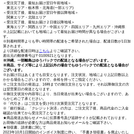
＜受注完了後、最短お届け翌日午前地域＞
東北エリア・栃木県・北海道(一部エリア)
＜受注完了後、最短お届け翌日午後以降地域＞
関東エリア・北陸エリア
＜受注完了後、最短お届け２日後以降地域＞
東海エリア・関西エリア・中国エリア・四国エリア・九州エリア・沖縄県
※上記記載においても地域によって最短お届け時間が異なる場合がございま
す。
※到着時間帯よりも早い時間帯の配達をご希望された場合は、配達日数が1日加
算されます。
より詳細な配達日時は
こちら
よりご確認下さい。
差出元の郵便番号は〒0100921となります。
※沖縄、一部離島はゆうパックでの配送となる場合がございます。
※商品、サイズ等により上記以外の場合でもゆうパックでの配送となる場合が
ございます。
※お届け日はあくまでも目安となります。注文状況、地域により上記日数以上
かかる場合もございますので、余裕を持ってご指定ください。
※ご注文当日の発送は、16時までの御注文分となります。それ以降御注文の方
は翌営業日の発送となります。
※御注文状況や内容等により、当日発送が出来ない場合もございますので、あ
らかじめご了承ください。
※「代引き」はご注文を受け付け次第受注完了となります。
※「銀行振込」「クレジット決済」の方は、ご注文完了後、商品代金のご入金
確認が出来てから受注完了となります。
★商品発送お知らせメールに伝票番号及び追跡サイトが記載されております。
お荷物の追跡が必要な方は商品発送お知らせメールをご確認下さい。
★領収書、請求書に関して
2023年10月1日開始のインボイス制度に伴い、『手書き領収書』を廃止いたし