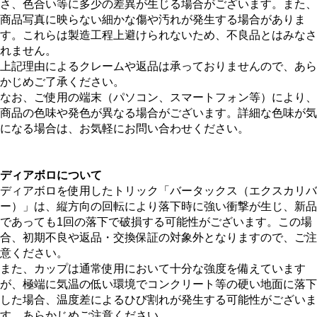
さ、色合い等に多少の差異が生じる場合がございます。また、
商品写真に映らない細かな傷や汚れが発生する場合がありま
す。これらは製造工程上避けられないため、不良品とはみなさ
れません。
上記理由によるクレームや返品は承っておりませんので、あら
かじめご了承ください。
なお、ご使用の端末（パソコン、スマートフォン等）により、
商品の色味や発色が異なる場合がございます。詳細な色味が気
になる場合は、お気軽にお問い合わせください。
ディアボロについて
ディアボロを使用したトリック「バータックス（エクスカリバ
ー）」は、縦方向の回転により落下時に強い衝撃が生じ、新品
であっても1回の落下で破損する可能性がございます。この場
合、初期不良や返品・交換保証の対象外となりますので、ご注
意ください。
また、カップは通常使用において十分な強度を備えています
が、極端に気温の低い環境でコンクリート等の硬い地面に落下
した場合、温度差によるひび割れが発生する可能性がございま
す。あらかじめご注意ください。