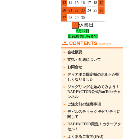
13
14
15
16
17
18
19
20
21
22
23
24
25
26
27
28
29
30
休業日
6月12日
出荷締切10時まで
会社概要
支払・配送について
お問合せ
ディアボロ固定軸のボルトが新
しくなりました
ジャグリングを始めてみよう！
RADFACTOR公式YouTubeチャ
ンネル
ご注文前の注意事項
デビルスティック モビリティに
関して
RADFACTOR限定！カラーアク
セル！
よくあるご質問(FAQ)