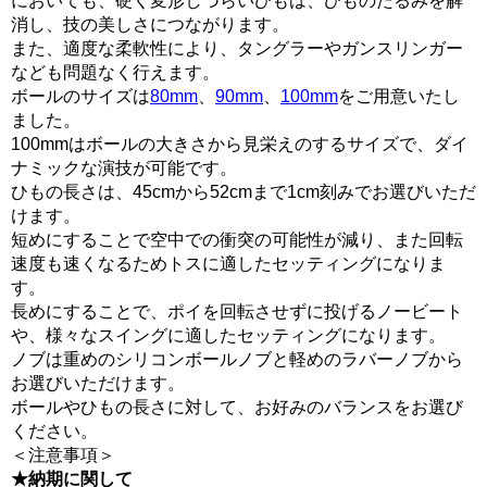
においても、硬く変形しづらいひもは、ひものたるみを解
消し、技の美しさにつながります。
また、適度な柔軟性により、タングラーやガンスリンガー
なども問題なく行えます。
ボールのサイズは
80mm
、
90mm
、
100mm
をご用意いたし
ました。
100mmはボールの大きさから見栄えのするサイズで、ダイ
ナミックな演技が可能です。
ひもの長さは、45cmから52cmまで1cm刻みでお選びいただ
けます。
短めにすることで空中での衝突の可能性が減り、また回転
速度も速くなるためトスに適したセッティングになりま
す。
長めにすることで、ポイを回転させずに投げるノービート
や、様々なスイングに適したセッティングになります。
ノブは重めのシリコンボールノブと軽めのラバーノブから
お選びいただけます。
ボールやひもの長さに対して、お好みのバランスをお選び
ください。
＜注意事項＞
★納期に関して