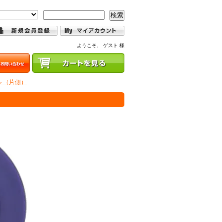
検索
ようこそ、 ゲスト 様
 （片側）