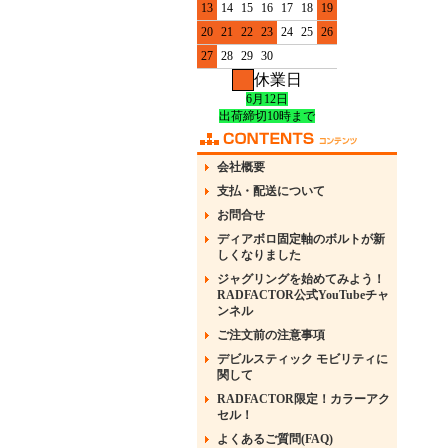
13
14
15
16
17
18
19
20
21
22
23
24
25
26
27
28
29
30
休業日
6月12日
出荷締切10時まで
会社概要
支払・配送について
お問合せ
ディアボロ固定軸のボルトが新
しくなりました
ジャグリングを始めてみよう！
RADFACTOR公式YouTubeチャ
ンネル
ご注文前の注意事項
デビルスティック モビリティに
関して
RADFACTOR限定！カラーアク
セル！
よくあるご質問(FAQ)