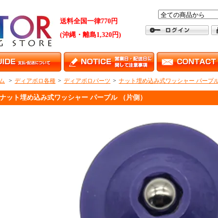
送料全国一律770円
(沖縄・離島1,320円)
ム
>
ディアボロ各種
>
ディアボロパーツ
>
ナット埋め込み式ワッシャー パープル
ナット埋め込み式ワッシャー パープル （片側）