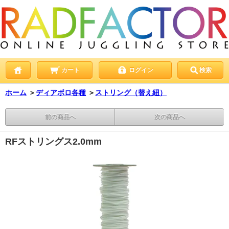
カート
ログイン
検索
ホーム
＞
ディアボロ各種
＞
ストリング（替え紐）
前の商品へ
次の商品へ
RFストリングス2.0mm