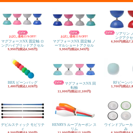
ソアリン 
お試し価格15％OFF!
お試し価格15％OFF!
ングアクセ
マグフォースNX 固定軸 ロ
マグフォースNX 固定軸 ノ
6,500円(税込7,
ングハイブリッドアクセル
ーマルショートアクセル
5,950円(税込6,545円)
5,950円(税込6,545円)
BBX ビーンバッグ
RFビーンバ
マグフォースNX 回
1,480円(税込1,628円)
1,700円(税込1,
転軸
11,000円(税込12,100円)
デビルスティック モビリテ
HENRYS ループカーボン ス
ウインドブレーカ
ィ
リム
み
8,500円(税込9,350円)
11,000円(税込12,100円)
6,300円(税込6,