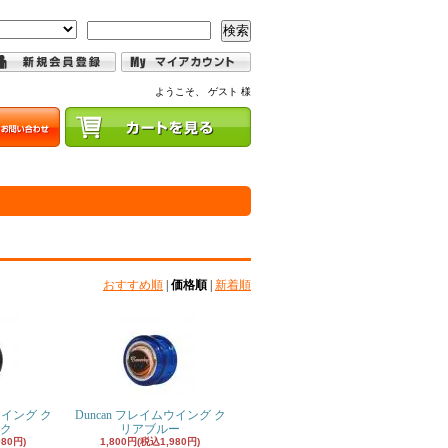
検索
ようこそ、 ゲスト 様
おすすめ順
|
価格順
|
新着順
ウイング ク
Duncan フレイムウイング ク
ク
リアブルー
980円)
1,800円(税込1,980円)