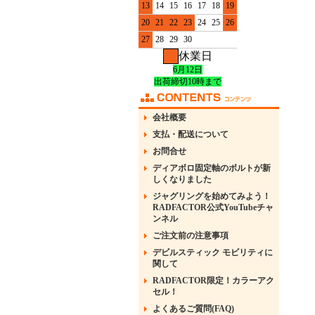
13
14
15
16
17
18
19
20
21
22
23
24
25
26
27
28
29
30
休業日
6月12日
出荷締切10時まで
会社概要
支払・配送について
お問合せ
ディアボロ固定軸のボルトが新
しくなりました
ジャグリングを始めてみよう！
RADFACTOR公式YouTubeチャ
ンネル
ご注文前の注意事項
デビルスティック モビリティに
関して
RADFACTOR限定！カラーアク
セル！
よくあるご質問(FAQ)