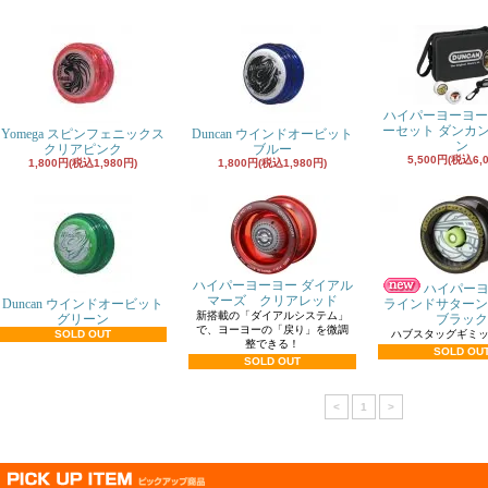
ハイパーヨーヨー
ーセット ダンカ
Yomega スピンフェニックス
Duncan ウインドオービット
ン
クリアピンク
ブルー
5,500円(税込6,
1,800円(税込1,980円)
1,800円(税込1,980円)
ハイパーヨーヨー ダイアル
ハイパーヨ
マーズ クリアレッド
Duncan ウインドオービット
ラインドサターン
新搭載の「ダイアルシステム」
グリーン
ブラック
で、ヨーヨーの「戻り」を微調
SOLD OUT
ハブスタッグギミ
整できる！
SOLD OU
SOLD OUT
<
1
>